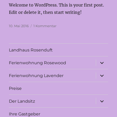
Welcome to WordPress. This is your first post.
Edit or delete it, then start writing!
Veröffentlicht
zu
10. Mai 2016
1 Kommentar
am
Hello
world!
Landhaus Rosenduft
Unterme
Ferienwohnung Rosewood
anzeigen
Unterme
Ferienwohnung Lavender
anzeigen
Preise
Unterme
Der Landsitz
anzeigen
Ihre Gastgeber